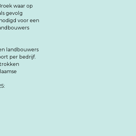
Broek waar op
ls gevolg
enodigd voor een
 landbouwers
en landbouwers
rt per bedrijf.
etrokken
Vlaamse
5: