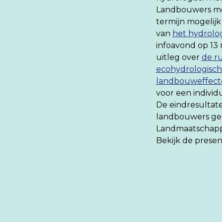
Landbouwers met
termijn mogelij
van
het hydrolog
infoavond op 13
uitleg over
de r
ecohydrologisch
landbouweffecte
voor een individ
De eindresultat
landbouwers gep
Landmaatschapp
Bekijk de prese