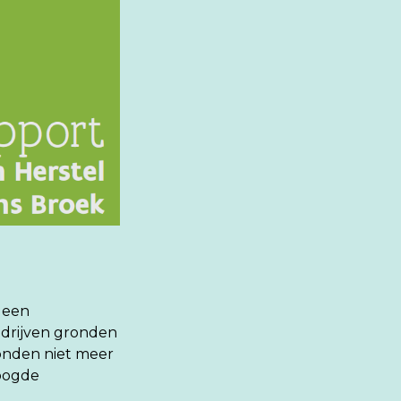
 een
drijven gronden
ronden niet meer
oogde