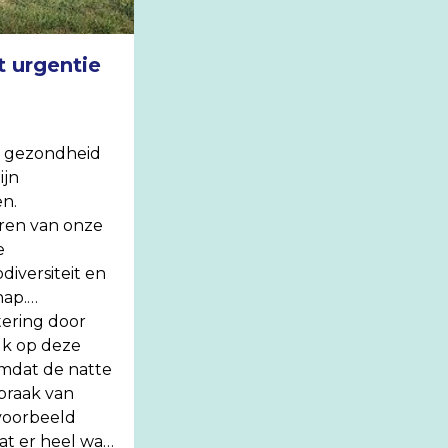
 urgentie
e gezondheid
ijn
n.
eren van onze
e
diversiteit en
hap.
tering door
uk op deze
omdat de natte
braak van
jvoorbeeld
at er heel wat