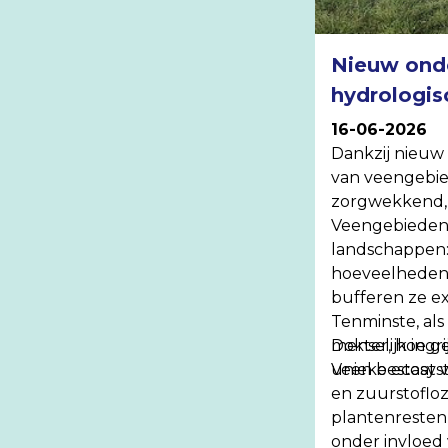
Nieuw ond
hydrologis
16-06-2026
Dankzij nieu
van veengebie
zorgwekkend, 
Veengebieden 
landschappen:
hoeveelheden k
bufferen ze e
Tenminste, als
menselijk ing
Dokter, hoe g
unieke ecosys
Veen bestaat v
en zuurstoflo
plantenresten 
onder invloed 