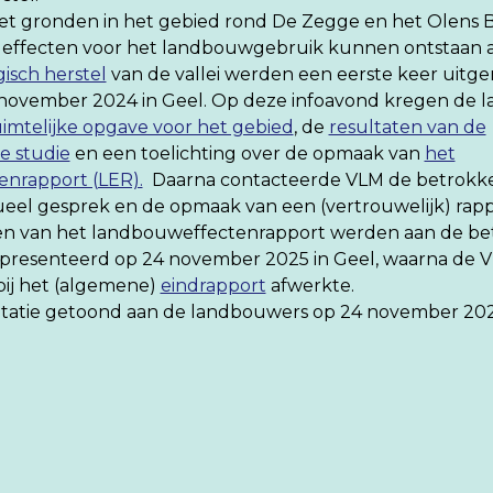
 gronden in het gebied rond De Zegge en het Olens 
k effecten voor het landbouwgebruik kunnen ontstaan a
isch herstel
van de vallei werden een eerste keer uitg
 november 2024 in Geel. Op deze infoavond kregen de
uimtelijke opgave voor het gebied
, de
resultaten van de
e studie
en een toelichting over de opmaak van
het
nrapport (LER).
Daarna contacteerde VLM de betrokk
ueel gesprek en de opmaak van een (vertrouwelijk) rappo
en van het landbouweffectenrapport werden aan de b
resenteerd op 24 november 2025 in Geel, waarna de 
ij het (algemene)
eindrapport
afwerkte.
ntatie getoond aan de landbouwers op 24 november 202