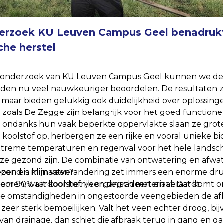
erzoek KU Leuven Campus Geel benadrukt
che herstel
w onderzoek van KU Leuven Campus Geel kunnen we d
den nu veel nauwkeuriger beoordelen. De resultaten z
maar bieden gelukkig ook duidelijkheid over oplossinge
zoals De Zegge zijn belangrijk voor het goed function
 ondanks hun vaak beperkte oppervlakte slaan ze grot
oolstof op, herbergen ze een rijke en vooral unieke bio
xtreme temperaturen en regenval voor het hele landsc
 ze gezond zijn. De combinatie van ontwatering en afwa
rijpen en klimaatverandering zet immers een enorme dr
ezond is mijn veen?
temen, waardoor het veen degradeert en veraardt.
oor 90% uit koolstofrijk organisch materiaal. Dat komt 
ze omstandigheden in ongestoorde veengebieden de af
zeer sterk bemoeilijken. Valt het veen echter droog, bi
van drainage, dan schiet die afbraak terug in gang en ga