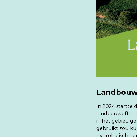
Landbouwe
In 2024 startte
landbouweffecte
in het gebied ge
gebruikt zou k
hydrologisch her