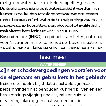
met grondwater dat in de kelder sijpelt. Eigenaars
controleren daarom best de waterdichtheid van hun
De evolutie van de grondwaterstanden wordt
kelder. Is de kelder onvoldoende waterdicht? Laat
gemonitord via een uitgebreid grondwatermeetnet
deze dan preventief waterdicht maken. Eigenaars zijn
met peilbuizen. De bestaande meetpunten van het
steeds dus zelf verantwoordelijk voor het waterdicht
grondwatermeetnet worden weergeven in dit
maken van hun kelder.
geoloket:
In 2026 zal het Instituut voor Natuur- en
Bosonderzoek (INBO) in opdracht van het Agentschap
voor Natuur en Bos bijkomende peilbuizen plaatsen in
de vallei van de Kleine Nete in Geel, Kasterlee en Olen.
Via deze peilbuizen zullen de effecten van de
lees meer
hydrologische herstelmaatregelen op de
WATERBEHEER
grondwaterstanden in het gebied opgevolgd kunnen
Zijn er schadevergoedingen voorzien voor
worden. In de peilbuis zit een datalogger die twee maal
per jaar (zowel in de zomer als in de winter) uitgelezen
de eigenaars en gebruikers in het gebied?
wordt. De meetgegevens zullen na verwerkingen en
Indien uiteindelijk blijkt dat de actuele agrarische
validatie publiek toegankelijk zijn via de Databank
bestemmingen niet behouden kunnen blijven en een
Ondergrond Vlaanderen (DOV) (rubriek Grondwater >
bestemmingswijziging nodig is, zal een ruimtelijk
Grondwateronderzoek) en/of de WATINA-databank
uitvoeringsplan opgemaakt worden om de
(mits login).