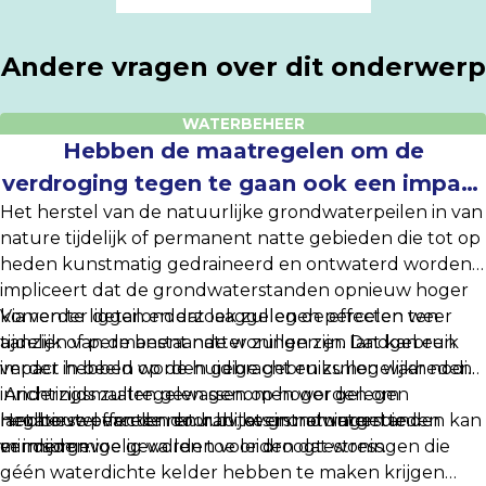
Andere vragen over dit onderwerp
WATERBEHEER
Hebben de maatregelen om de
verdroging tegen te gaan ook een impact
Het herstel van de natuurlijke grondwaterpeilen in van
op andere eigenaars of gebruikers dan de
nature tijdelijk of permanent natte gebieden die tot op
landbouw?
heden kunstmatig gedraineerd en ontwaterd worden
impliceert dat de grondwaterstanden opnieuw hoger
komen te liggen en dat laaggelegen percelen weer
Via verder detailonderzoek zullen de effecten ten
tijdelijk of permanent natter zullen zijn. Dat kan een
aanzien van de bestaande woningen en landgebruik
impact hebben op de huidige gebruiksmogelijkheden.
verder in beeld worden gebracht en zullen waar nodig
Anderzijds zullen gewassen op hoger gelegen
inrichtingsmaatregelen genomen worden om
landbouwpercelen en habitats in natuurgebieden
negatieve effecten door bv. overstromingen te
Het herstel van de natuurlijke grondwaterstanden kan
minder gevoelig worden voor droogtestress.
vermijden.
er in sommige gevallen toe leiden dat woningen die
géén waterdichte kelder hebben te maken krijgen